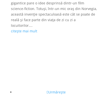
gigantice pare o idee desprinsă dintr-un film
science-fiction. Totuși, într-un mic oraș din Norvegia,
această invenție spectaculoasă este cât se poate de
reală și face parte din viața de zi cu zi a
locuitorilor....
citește mai mult
Urmărește