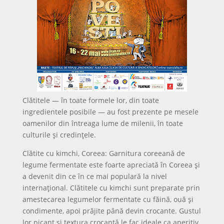
Clătitele — în toate formele lor, din toate
ingredientele posibile — au fost prezente pe mesele
oamenilor din întreaga lume de milenii, în toate
culturile și credințele.
Clătite cu kimchi, Coreea: Garnitura coreeană de
legume fermentate este foarte apreciată în Coreea și
a devenit din ce în ce mai populară la nivel
internațional. Clătitele cu kimchi sunt preparate prin
amestecarea legumelor fermentate cu făină, ouă și
condimente, apoi prăjite până devin crocante. Gustul
lor picant și textura crocantă le fac ideale ca aperitiv