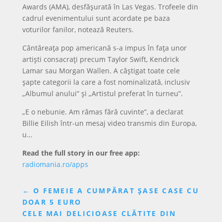
Awards (AMA), desfășurată în Las Vegas. Trofeele din
cadrul evenimentului sunt acordate pe baza
voturilor fanilor, notează Reuters.
Cântăreaţa pop americană s-a impus în faţa unor
artiști consacrați precum Taylor Swift, Kendrick
Lamar sau Morgan Wallen. A câștigat toate cele
șapte categorii la care a fost nominalizată, inclusiv
„Albumul anului” și „Artistul preferat în turneu”.
„E o nebunie. Am rămas fără cuvinte”, a declarat
Billie Eilish într-un mesaj video transmis din Europa,
u…
Read the full story in our free app:
radiomania.ro/apps
←
O FEMEIE A CUMPĂRAT ȘASE CASE CU
DOAR 5 EURO
CELE MAI DELICIOASE CLĂTITE DIN