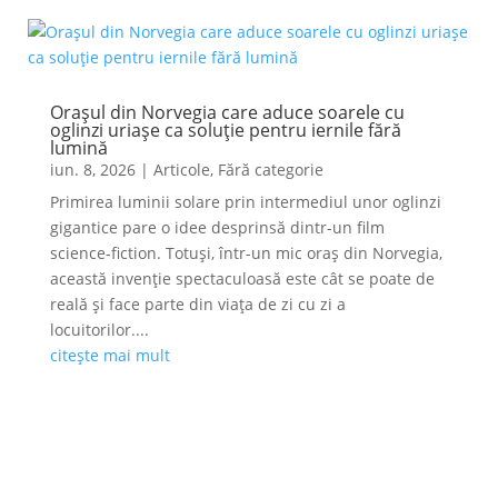
Orașul din Norvegia care aduce soarele cu
oglinzi uriașe ca soluție pentru iernile fără
lumină
iun. 8, 2026
|
Articole
,
Fără categorie
Primirea luminii solare prin intermediul unor oglinzi
gigantice pare o idee desprinsă dintr-un film
science-fiction. Totuși, într-un mic oraș din Norvegia,
această invenție spectaculoasă este cât se poate de
reală și face parte din viața de zi cu zi a
locuitorilor....
citește mai mult