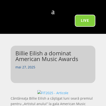
LIVE
Billie Eilish a dominat
American Music Awards
mai 27, 2025
Cântăreața Billie Eilish a câștigat luni seară premiul
pentru „Artistul anului” la gala American Music