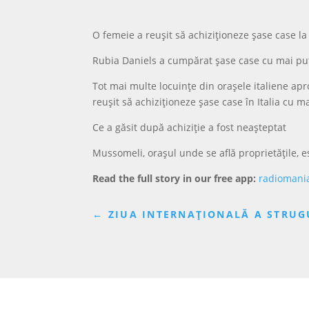
O femeie a reușit să achiziționeze șase case la
Rubia Daniels a cumpărat șase case cu mai puț
Tot mai multe locuințe din orașele italiene apr
reușit să achiziționeze șase case în Italia cu m
Ce a găsit după achiziție a fost neașteptat
Mussomeli, orașul unde se află proprietățile, e
Read the full story in our free app:
radiomani
←
ZIUA INTERNAȚIONALĂ A STRUGU