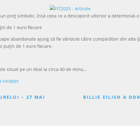
 un preț simbolic, însă ceea ce a descoperit ulterior a determinat-o
in de 1 euro fiecare
oape abandonate ajung să fie vândute către cumpărători din alte țări
ai puțin de 1 euro fiecare.
ste situat pe un deal la circa 40 de minu…
a.ro/apps
RELUI – 27 MAI
BILLIE EILISH A D