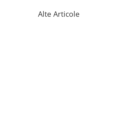
Alte Articole
Mai sunt doar câteva săptămâni până la sta
aduce o premieră absolută: turneul final va fi