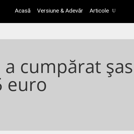
Acasă
Versiune & Adevăr
Articole
 a cumpărat șas
5 euro