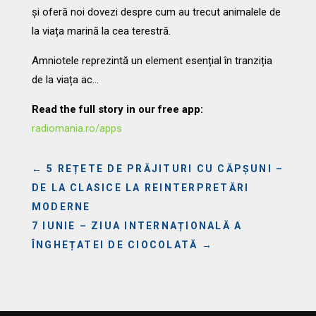
și oferă noi dovezi despre cum au trecut animalele de
la viața marină la cea terestră.
Amniotele reprezintă un element esențial în tranziția
de la viața ac…
Read the full story in our free app:
radiomania.ro/apps
←
5 REȚETE DE PRĂJITURI CU CĂPȘUNI –
DE LA CLASICE LA REINTERPRETĂRI
MODERNE
7 IUNIE – ZIUA INTERNAȚIONALĂ A
ÎNGHEȚATEI DE CIOCOLATĂ
→