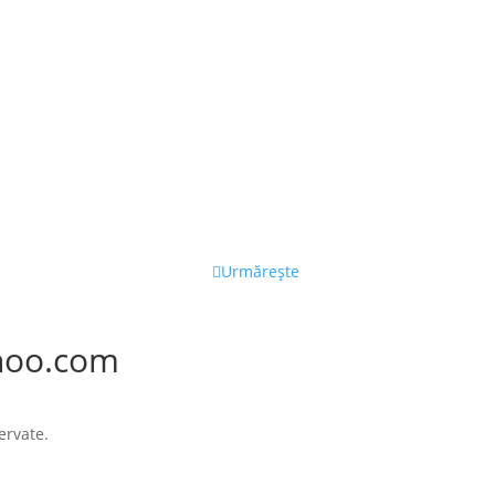
Urmărește
hoo.com
ervate.