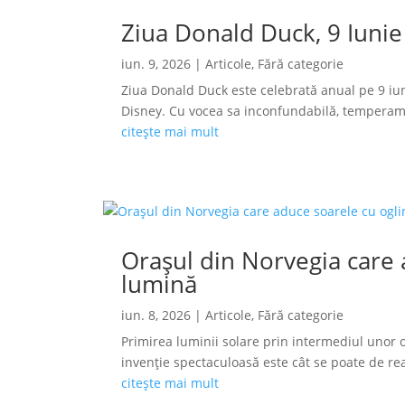
Ziua Donald Duck, 9 Iunie
iun. 9, 2026
|
Articole
,
Fără categorie
Ziua Donald Duck este celebrată anual pe 9 iun
Disney. Cu vocea sa inconfundabilă, temperamen
citește mai mult
Orașul din Norvegia care a
lumină
iun. 8, 2026
|
Articole
,
Fără categorie
Primirea luminii solare prin intermediul unor o
invenție spectaculoasă este cât se poate de reală
citește mai mult