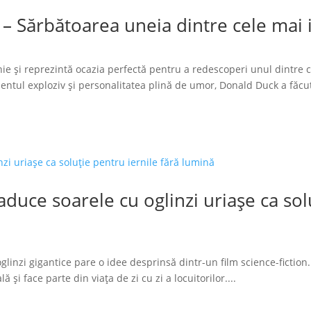
 – Sărbătoarea uneia dintre cele mai
ie și reprezintă ocazia perfectă pentru a redescoperi unul dintre 
tul exploziv și personalitatea plină de umor, Donald Duck a făcut
duce soarele cu oglinzi uriașe ca solu
glinzi gigantice pare o idee desprinsă dintr-un film science-fiction.
 și face parte din viața de zi cu zi a locuitorilor....