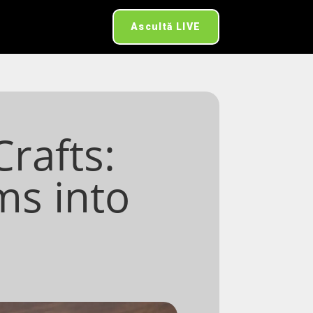
Ascultă LIVE
Crafts:
ms into