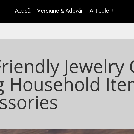
Acasă
Versiune & Adevăr
Articole
riendly Jewelry 
g Household Ite
ssories