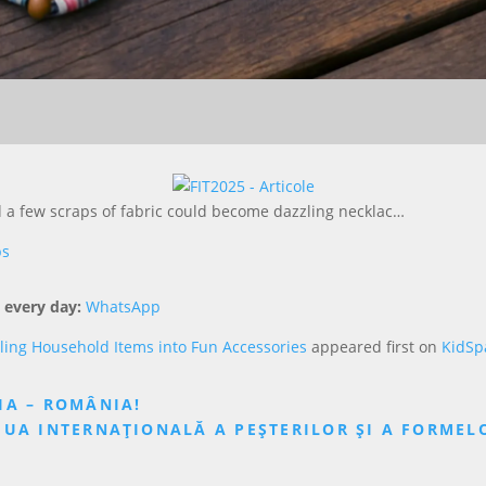
d a few scraps of fabric could become dazzling necklac…
ps
 every day:
WhatsApp
cling Household Items into Fun Accessories
appeared first on
KidSp
IA – ROMÂNIA!
IUA INTERNAȚIONALĂ A PEȘTERILOR ȘI A FORMELOR