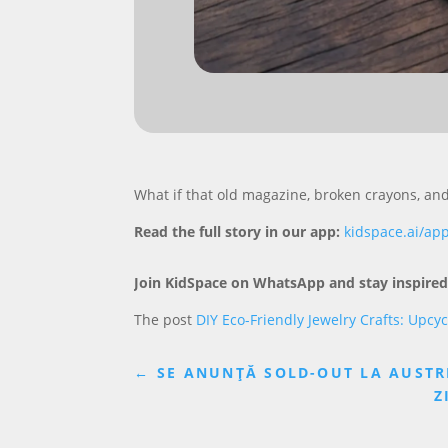
What if that old magazine, broken crayons, an
Read the full story in our app:
kidspace.ai/ap
Join KidSpace on WhatsApp and stay inspired
The post
DIY Eco-Friendly Jewelry Crafts: Upcy
←
SE ANUNȚĂ SOLD-OUT LA AUSTR
Z