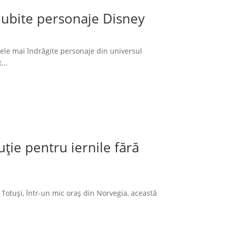
 iubite personaje Disney
cele mai îndrăgite personaje din universul
...
ție pentru iernile fără
 Totuși, într-un mic oraș din Norvegia, această