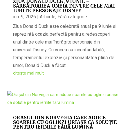
ZIUA DONALD DUCK, 9 IUNIE –
SĂRBĂTOAREA UNEIA DINTRE CELE MAI
IUBITE PERSONAJE DISNEY
iun. 9, 2026
|
Articole
,
Fără categorie
Ziua Donald Duck este celebrată anual pe 9 iunie și
reprezintă ocazia perfectă pentru a redescoperi
unul dintre cele mai îndrăgite personaje din
universul Disney. Cu vocea sa inconfundabilă,
temperamentul exploziv și personalitatea plină de
umor, Donald Duck a făcut...
citește mai mult
ORAȘUL DIN NORVEGIA CARE ADUCE
SOARELE CU OGLINZI URIAȘE CA SOLUȚIE
PENTRU IERNILE FĂRĂ LUMINĂ