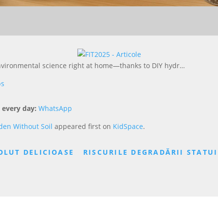
environmental science right at home—thanks to DIY hydr…
ps
 every day:
WhatsApp
den Without Soil
appeared first on
KidSpace
.
OLUT DELICIOASE
RISCURILE DEGRADĂRII STATU