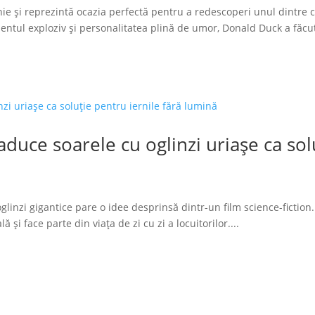
ie și reprezintă ocazia perfectă pentru a redescoperi unul dintre 
tul exploziv și personalitatea plină de umor, Donald Duck a făcut
duce soarele cu oglinzi uriașe ca solu
glinzi gigantice pare o idee desprinsă dintr-un film science-fiction.
 și face parte din viața de zi cu zi a locuitorilor....