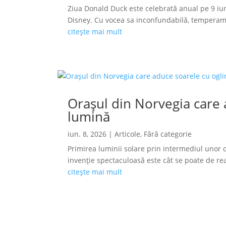
Ziua Donald Duck este celebrată anual pe 9 iun
Disney. Cu vocea sa inconfundabilă, temperamen
citește mai mult
Orașul din Norvegia care a
lumină
iun. 8, 2026
|
Articole
,
Fără categorie
Primirea luminii solare prin intermediul unor o
invenție spectaculoasă este cât se poate de reală
citește mai mult