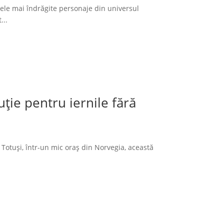
cele mai îndrăgite personaje din universul
...
ție pentru iernile fără
 Totuși, într-un mic oraș din Norvegia, această