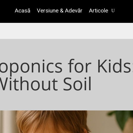
Acasă
Versiune & Adevăr
Articole
oponics for Kids
ithout Soil