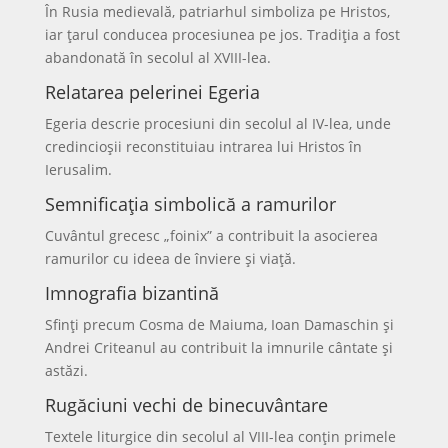
În Rusia medievală, patriarhul simboliza pe Hristos,
iar țarul conducea procesiunea pe jos. Tradiția a fost
abandonată în secolul al XVIII-lea.
Relatarea pelerinei Egeria
Egeria descrie procesiuni din secolul al IV-lea, unde
credincioșii reconstituiau intrarea lui Hristos în
Ierusalim.
Semnificația simbolică a ramurilor
Cuvântul grecesc „foinix” a contribuit la asocierea
ramurilor cu ideea de înviere și viață.
Imnografia bizantină
Sfinți precum Cosma de Maiuma, Ioan Damaschin și
Andrei Criteanul au contribuit la imnurile cântate și
astăzi.
Rugăciuni vechi de binecuvântare
Textele liturgice din secolul al VIII-lea conțin primele