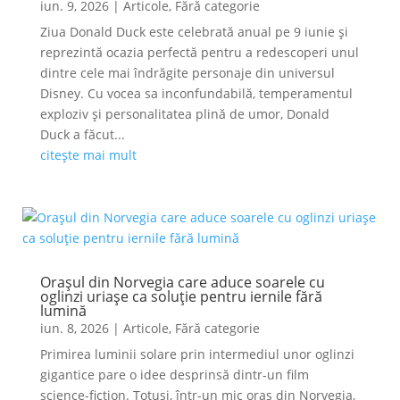
iun. 9, 2026
|
Articole
,
Fără categorie
Ziua Donald Duck este celebrată anual pe 9 iunie și
reprezintă ocazia perfectă pentru a redescoperi unul
dintre cele mai îndrăgite personaje din universul
Disney. Cu vocea sa inconfundabilă, temperamentul
exploziv și personalitatea plină de umor, Donald
Duck a făcut...
citește mai mult
Orașul din Norvegia care aduce soarele cu
oglinzi uriașe ca soluție pentru iernile fără
lumină
iun. 8, 2026
|
Articole
,
Fără categorie
Primirea luminii solare prin intermediul unor oglinzi
gigantice pare o idee desprinsă dintr-un film
science-fiction. Totuși, într-un mic oraș din Norvegia,