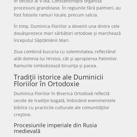
În secolul al V-lea, Constantinopol organiza
procesiuni grandioase. În regiunile fără palmieri, au
fost folosite ramuri locale, precum salcia.
În timp, Duminica Floriilor a devenit una dintre cele
douăsprezece mari sărbători ortodoxe și marchează
începutul Săptămânii Mari.
Ziua combină bucuria cu solemnitatea, reflectând
atât domnia lui Hristos, cât și apropierea Patimilor.
Ramurile simbolizează biruința și pacea.
Tradiții istorice ale Duminicii
Floriilor în Ortodoxie
Duminica Floriilor în Biserica Ortodoxă reflectă
secole de tradiție bogată, îmbinând evenimentele
biblice cu practicile culturale ale comunităților
creștine.
Procesiunile imperiale din Rusia
medievală