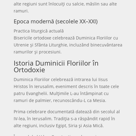
alte regiuni sunt înlocuiți cu salcie, măslin sau alte
ramuri.
Epoca modernă (secolele XX–XXI)
Practica liturgică actuală
Bisericile ortodoxe celebrează Duminica Floriilor cu
Utrenie și Sfânta Liturghie, incluzând binecuvântarea
ramurilor și procesiuni.
Istoria Duminicii Floriilor în
Ortodoxie
Duminica Floriilor celebrează intrarea lui Iisus
Hristos în Ierusalim, eveniment descris în toate cele
patru Evanghelii. Mulțimile L-au întâmpinat cu
ramuri de palmier, recunoscându-L ca Mesia.
Prima celebrare documentată datează din secolul al
IV-lea, în Ierusalim. Tradiția s-a răspândit rapid în
alte regiuni, inclusiv Egipt, Siria și Asia Mică.