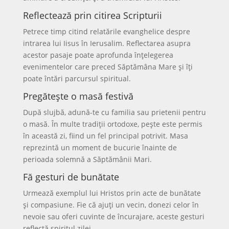
Reflectează prin citirea Scripturii
Petrece timp citind relatările evanghelice despre
intrarea lui Iisus în Ierusalim. Reflectarea asupra
acestor pasaje poate aprofunda înțelegerea
evenimentelor care preced Săptămâna Mare și îți
poate întări parcursul spiritual.
Pregătește o masă festivă
După slujbă, adună-te cu familia sau prietenii pentru
o masă. În multe tradiții ortodoxe, pește este permis
în această zi, fiind un fel principal potrivit. Masa
reprezintă un moment de bucurie înainte de
perioada solemnă a Săptămânii Mari.
Fă gesturi de bunătate
Urmează exemplul lui Hristos prin acte de bunătate
și compasiune. Fie că ajuți un vecin, donezi celor în
nevoie sau oferi cuvinte de încurajare, aceste gesturi
reflectă spiritul zilei.