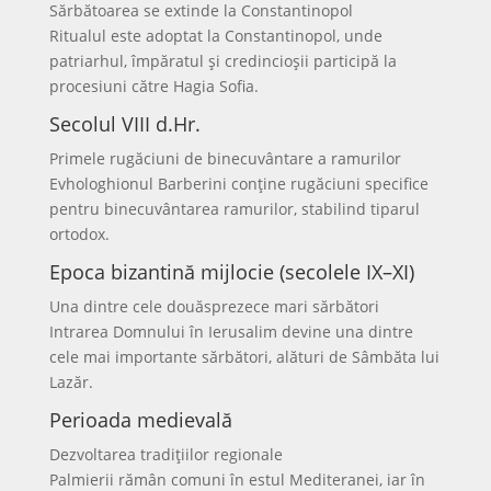
Sărbătoarea se extinde la Constantinopol
Ritualul este adoptat la Constantinopol, unde
patriarhul, împăratul și credincioșii participă la
procesiuni către Hagia Sofia.
Secolul VIII d.Hr.
Primele rugăciuni de binecuvântare a ramurilor
Evhologhionul Barberini conține rugăciuni specifice
pentru binecuvântarea ramurilor, stabilind tiparul
ortodox.
Epoca bizantină mijlocie (secolele IX–XI)
Una dintre cele douăsprezece mari sărbători
Intrarea Domnului în Ierusalim devine una dintre
cele mai importante sărbători, alături de Sâmbăta lui
Lazăr.
Perioada medievală
Dezvoltarea tradițiilor regionale
Palmierii rămân comuni în estul Mediteranei, iar în