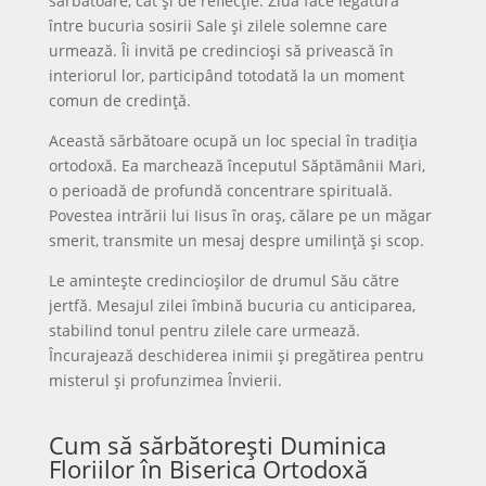
sărbătoare, cât și de reflecție. Ziua face legătura
între bucuria sosirii Sale și zilele solemne care
urmează. Îi invită pe credincioși să privească în
interiorul lor, participând totodată la un moment
comun de credință.
Această sărbătoare ocupă un loc special în tradiția
ortodoxă. Ea marchează începutul Săptămânii Mari,
o perioadă de profundă concentrare spirituală.
Povestea intrării lui Iisus în oraș, călare pe un măgar
smerit, transmite un mesaj despre umilință și scop.
Le amintește credincioșilor de drumul Său către
jertfă. Mesajul zilei îmbină bucuria cu anticiparea,
stabilind tonul pentru zilele care urmează.
Încurajează deschiderea inimii și pregătirea pentru
misterul și profunzimea Învierii.
Cum să sărbătorești Duminica
Floriilor în Biserica Ortodoxă