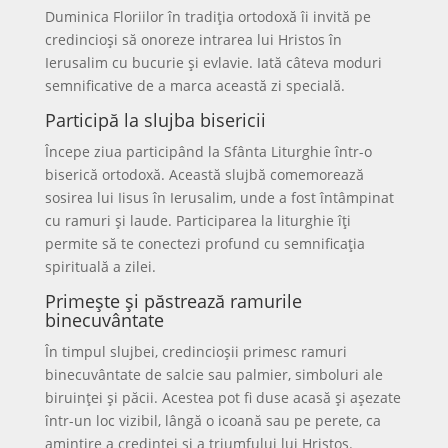
Duminica Floriilor în tradiția ortodoxă îi invită pe
credincioși să onoreze intrarea lui Hristos în
Ierusalim cu bucurie și evlavie. Iată câteva moduri
semnificative de a marca această zi specială.
Participă la slujba bisericii
Începe ziua participând la Sfânta Liturghie într-o
biserică ortodoxă. Această slujbă comemorează
sosirea lui Iisus în Ierusalim, unde a fost întâmpinat
cu ramuri și laude. Participarea la liturghie îți
permite să te conectezi profund cu semnificația
spirituală a zilei.
Primește și păstrează ramurile
binecuvântate
În timpul slujbei, credincioșii primesc ramuri
binecuvântate de salcie sau palmier, simboluri ale
biruinței și păcii. Acestea pot fi duse acasă și așezate
într-un loc vizibil, lângă o icoană sau pe perete, ca
amintire a credinței și a triumfului lui Hristos.