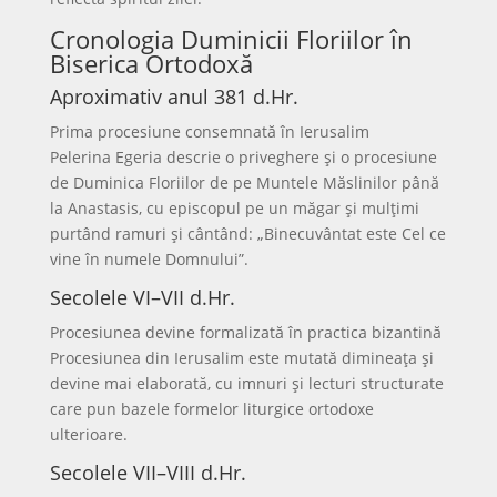
Cronologia Duminicii Floriilor în
Biserica Ortodoxă
Aproximativ anul 381 d.Hr.
Prima procesiune consemnată în Ierusalim
Pelerina Egeria descrie o priveghere și o procesiune
de Duminica Floriilor de pe Muntele Măslinilor până
la Anastasis, cu episcopul pe un măgar și mulțimi
purtând ramuri și cântând: „Binecuvântat este Cel ce
vine în numele Domnului”.
Secolele VI–VII d.Hr.
Procesiunea devine formalizată în practica bizantină
Procesiunea din Ierusalim este mutată dimineața și
devine mai elaborată, cu imnuri și lecturi structurate
care pun bazele formelor liturgice ortodoxe
ulterioare.
Secolele VII–VIII d.Hr.