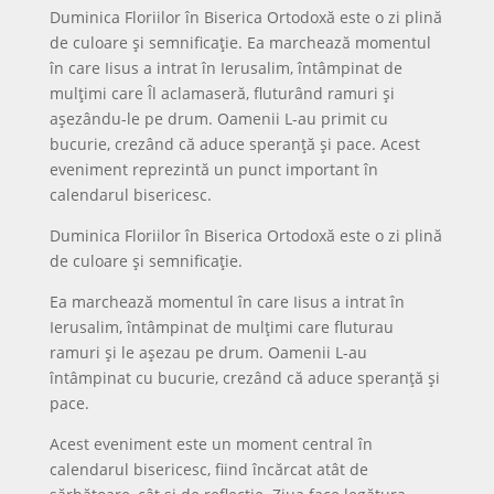
Duminica Floriilor în Biserica Ortodoxă este o zi plină
de culoare și semnificație. Ea marchează momentul
în care Iisus a intrat în Ierusalim, întâmpinat de
mulțimi care Îl aclamaseră, fluturând ramuri și
așezându-le pe drum. Oamenii L-au primit cu
bucurie, crezând că aduce speranță și pace. Acest
eveniment reprezintă un punct important în
calendarul bisericesc.
Duminica Floriilor în Biserica Ortodoxă este o zi plină
de culoare și semnificație.
Ea marchează momentul în care Iisus a intrat în
Ierusalim, întâmpinat de mulțimi care fluturau
ramuri și le așezau pe drum. Oamenii L-au
întâmpinat cu bucurie, crezând că aduce speranță și
pace.
Acest eveniment este un moment central în
calendarul bisericesc, fiind încărcat atât de