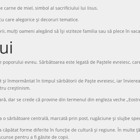
 carne de miel, simbol al sacrificiului lui Iisus.
 cu care alegorice și decoruri tematice.
ii, mulți oameni alegând să își viziteze familia sau să plece în vac
ui
i ale poporului evreu. Sărbătoarea este legată de Paștele evreiesc, c
it și înmormântat în timpul sărbătorii de Paște evreiesc, iar învierea
tru creștinism.
ară, dar se crede că provine din termenul din engleza veche „Eostr
ra o sărbătoare centrală, marcată prin post, rugăciune și slujbe spec
a căpătat forme diferite în funcție de cultură și regiune. În multe 
scunse pentru a fi găsite de copii.