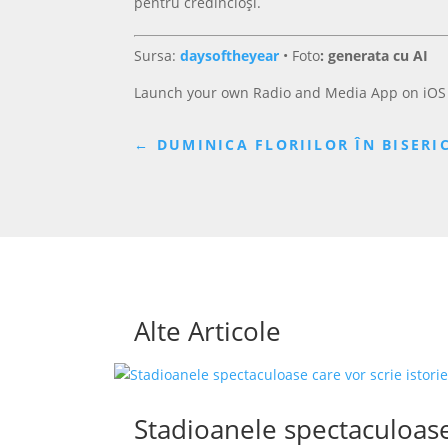
pentru credincioși.
Sursa:
daysoftheyear
•
Foto
: generata cu AI
Launch your own Radio and Media App on iOS
←
DUMINICA FLORIILOR ÎN BISERI
Alte Articole
Stadioanele spectaculoase