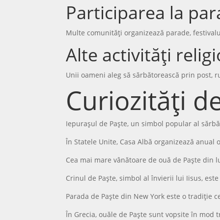
Participarea la pa
Multe comunități organizează parade, festivaluri
Alte activități relig
Unii oameni aleg să sărbătorească prin post, r
Curiozități d
Iepurașul de Paște, un simbol popular al sărbăt
În Statele Unite, Casa Albă organizează anual o 
Cea mai mare vânătoare de ouă de Paște din lu
Crinul de Paște, simbol al învierii lui Iisus, est
Parada de Paște din New York este o tradiție ce
În Grecia, ouăle de Paște sunt vopsite în mod tr