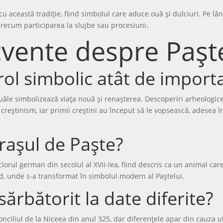
u această tradiție, fiind simbolul care aduce ouă și dulciuri. Pe l
 precum participarea la slujbe sau procesiuni.
ecvente despre Pașt
rol simbolic atât de import
ouăle simbolizează viața nouă și renașterea. Descoperiri arheologice
creștinism, iar primii creștini au început să le vopsească, adesea î
rașul de Paște?
lorul german din secolul al XVII-lea, fiind descris ca un animal car
, unde s-a transformat în simbolul modern al Paștelui.
sărbătorit la date diferite?
Conciliul de la Niceea din anul 325, dar diferențele apar din cauza ut