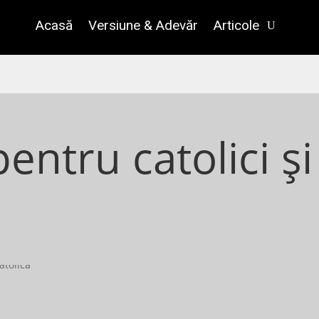
Acasă
Versiune & Adevăr
Articole
pentru catolici și