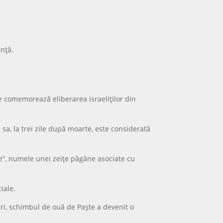
anță.
are comemorează eliberarea israeliților din
 sa, la trei zile după moarte, este considerată
e”, numele unei zeițe păgâne asociate cu
iale.
țări, schimbul de ouă de Paște a devenit o