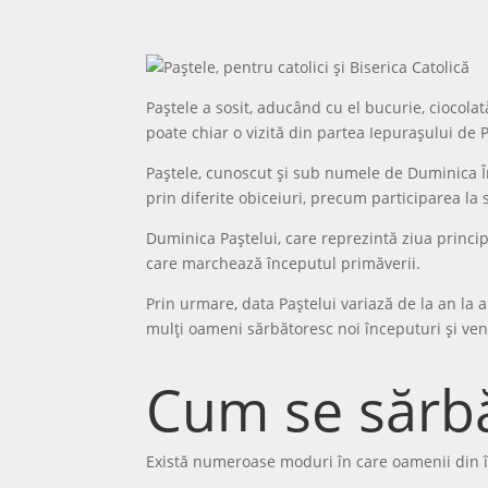
Paștele a sosit, aducând cu el bucurie, ciocola
poate chiar o vizită din partea Iepurașului de 
Paștele, cunoscut și sub numele de Duminica Înv
prin diferite obiceiuri, precum participarea la 
Duminica Paștelui, care reprezintă ziua princ
care marchează începutul primăverii.
Prin urmare, data Paștelui variază de la an la 
mulți oameni sărbătoresc noi începuturi și ven
Cum se sărbă
Există numeroase moduri în care oamenii din î