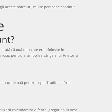
ângă aceste obiceiuri, multe persoane continuă
e
ant?
 arată că ouă decorate erau folosite în
n roșu, pentru a simboliza sângele lui Hristos și
e ascunde ouă pentru copii. Tradiția a fost
ilizării calendarelor diferite: gregorian în Vest