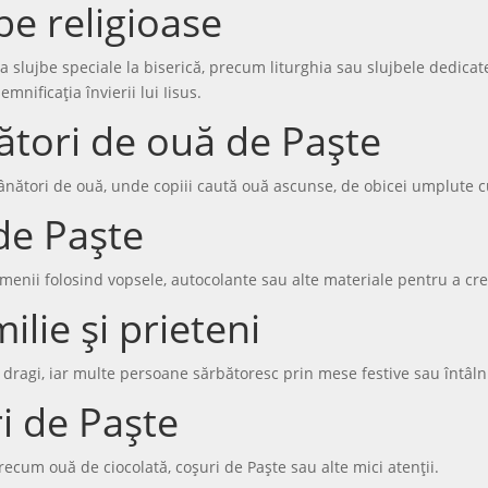
jbe religioase
a slujbe speciale la biserică, precum liturghia sau slujbele dedica
mnificația învierii lui Iisus.
nători de ouă de Paște
nători de ouă, unde copiii caută ouă ascunse, de obicei umplute cu
de Paște
menii folosind vopsele, autocolante sau alte materiale pentru a cre
ilie și prieteni
dragi, iar multe persoane sărbătoresc prin mese festive sau întâlni
i de Paște
recum ouă de ciocolată, coșuri de Paște sau alte mici atenții.