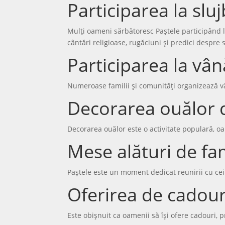
Participarea la slu
Mulți oameni sărbătoresc Paștele participând l
cântări religioase, rugăciuni și predici despre se
Participarea la vâ
Numeroase familii și comunități organizează vâ
Decorarea ouălor 
Decorarea ouălor este o activitate populară, oa
Mese alături de fam
Paștele este un moment dedicat reunirii cu cei 
Oferirea de cadour
Este obișnuit ca oamenii să își ofere cadouri, p