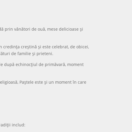
adă prin vânători de ouă, mese delicioase și
credința creștină și este celebrat, de obicei,
turi de familie și prieteni.
ă de după echinocțiul de primăvară, moment
religioasă, Paștele este și un moment în care
diții includ: