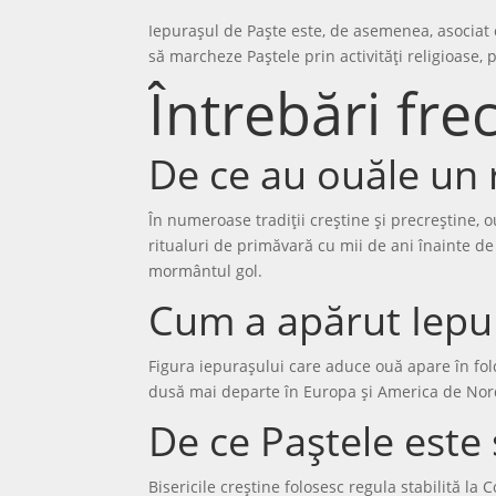
Iepurașul de Paște este, de asemenea, asociat c
să marcheze Paștele prin activități religioase,
Întrebări fr
De ce au ouăle un 
În numeroase tradiții creștine și precreștine, 
ritualuri de primăvară cu mii de ani înainte de 
mormântul gol.
Cum a apărut Iepu
Figura iepurașului care aduce ouă apare în folc
dusă mai departe în Europa și America de Nord
De ce Paștele este 
Bisericile creștine folosesc regula stabilită la 