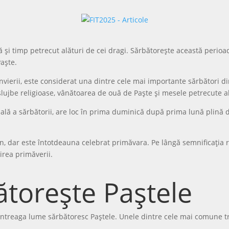
tă și timp petrecut alături de cei dragi. Sărbătorește această perio
Paște.
ierii, este considerat una dintre cele mai importante sărbători din 
slujbe religioase, vânătoarea de ouă de Paște și mesele petrecute ală
ipală a sărbătorii, are loc în prima duminică după prima lună plin
an, dar este întotdeauna celebrat primăvara. Pe lângă semnificația 
irea primăverii.
torește Paștele
ntreaga lume sărbătoresc Paștele. Unele dintre cele mai comune tra