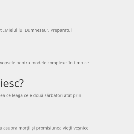
rat „Mielul lui Dumnezeu”. Preparatul
 și vopsele pentru modele complexe, în timp ce
iesc?
eea ce leagă cele două sărbători atât prin
ia asupra morții și promisiunea vieții veșnice