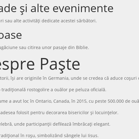
rade și alte evenimente
 sau alte activități dedicate acestei sărbători.
ioase
ugăciune sau citirea unor pasaje din Biblie.
espre Paște
orii, își are originile în Germania, unde se credea că aduce coșuri 
tradițională rostogolire a ouălor pe peluza oficială.
me a avut loc în Ontario, Canada, în 2015, cu peste 500.000 de ou
e adesea folosit pentru decorarea bisericilor și locuințelor.
lebră, unde participanții defilează îmbrăcați elegant.
adițional în roșu, simbolizând sângele lui Iisus.