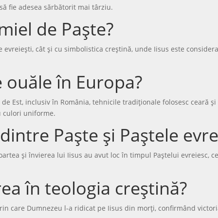
 să fie adesea sărbătorit mai târziu.
miel de Paște?
e evreiești, cât și cu simbolistica creștină, unde Iisus este conside
 ouăle în Europa?
pa de Est, inclusiv în România, tehnicile tradiționale folosesc ceară
 culori uniforme.
dintre Paște și Paștele evre
ea și învierea lui Iisus au avut loc în timpul Paștelui evreiesc, c
ea în teologia creștină?
prin care Dumnezeu l-a ridicat pe Iisus din morți, confirmând victor