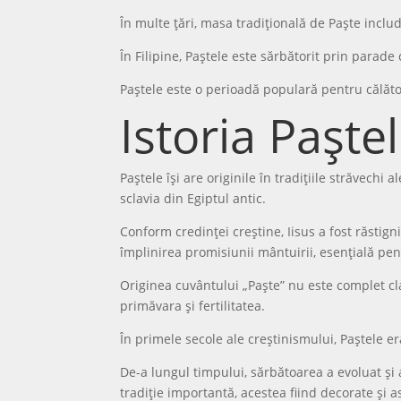
În multe țări, masa tradițională de Paște include
În Filipine, Paștele este sărbătorit prin parade
Paștele este o perioadă populară pentru călător
Istoria Paștel
Paștele își are originile în tradițiile străvech
sclavia din Egiptul antic.
Conform credinței creștine, Iisus a fost răstign
împlinirea promisiunii mântuirii, esențială pen
Originea cuvântului „Paște” nu este complet cl
primăvara și fertilitatea.
În primele secole ale creștinismului, Paștele e
De-a lungul timpului, sărbătoarea a evoluat și 
tradiție importantă, acestea fiind decorate și a