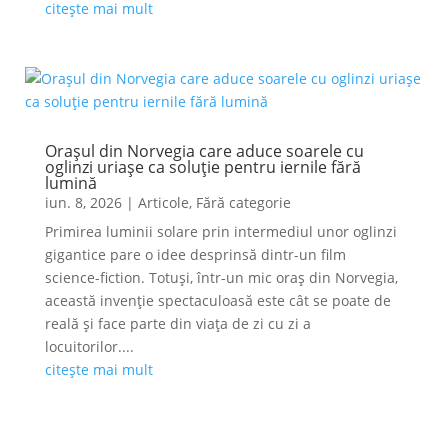
citește mai mult
Orașul din Norvegia care aduce soarele cu
oglinzi uriașe ca soluție pentru iernile fără
lumină
iun. 8, 2026
|
Articole
,
Fără categorie
Primirea luminii solare prin intermediul unor oglinzi
gigantice pare o idee desprinsă dintr-un film
science-fiction. Totuși, într-un mic oraș din Norvegia,
această invenție spectaculoasă este cât se poate de
reală și face parte din viața de zi cu zi a
locuitorilor....
citește mai mult