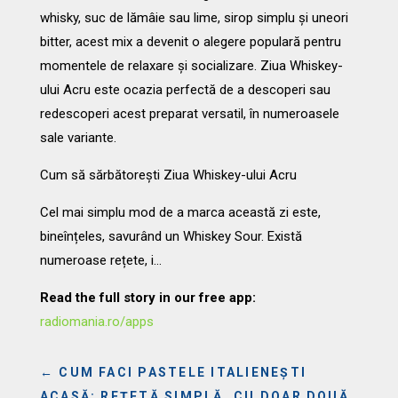
whisky, suc de lămâie sau lime, sirop simplu și uneori
bitter, acest mix a devenit o alegere populară pentru
momentele de relaxare și socializare. Ziua Whiskey-
ului Acru este ocazia perfectă de a descoperi sau
redescoperi acest preparat versatil, în numeroasele
sale variante.
Cum să sărbătorești Ziua Whiskey-ului Acru
Cel mai simplu mod de a marca această zi este,
bineînțeles, savurând un Whiskey Sour. Există
numeroase rețete, i…
Read the full story in our free app:
radiomania.ro/apps
←
CUM FACI PASTELE ITALIENEȘTI
ACASĂ: REȚETĂ SIMPLĂ, CU DOAR DOUĂ