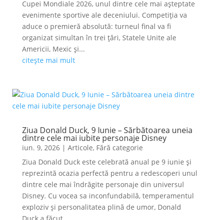
Cupei Mondiale 2026, unul dintre cele mai așteptate
evenimente sportive ale deceniului. Competiția va
aduce o premieră absolută: turneul final va fi
organizat simultan în trei țări, Statele Unite ale
Americii, Mexic și...
citește mai mult
Ziua Donald Duck, 9 Iunie – Sărbătoarea uneia
dintre cele mai iubite personaje Disney
iun. 9, 2026
|
Articole
,
Fără categorie
Ziua Donald Duck este celebrată anual pe 9 iunie și
reprezintă ocazia perfectă pentru a redescoperi unul
dintre cele mai îndrăgite personaje din universul
Disney. Cu vocea sa inconfundabilă, temperamentul
exploziv și personalitatea plină de umor, Donald
Duck a făcut...