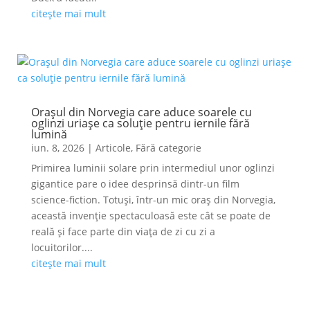
citește mai mult
Orașul din Norvegia care aduce soarele cu
oglinzi uriașe ca soluție pentru iernile fără
lumină
iun. 8, 2026
|
Articole
,
Fără categorie
Primirea luminii solare prin intermediul unor oglinzi
gigantice pare o idee desprinsă dintr-un film
science-fiction. Totuși, într-un mic oraș din Norvegia,
această invenție spectaculoasă este cât se poate de
reală și face parte din viața de zi cu zi a
locuitorilor....
citește mai mult