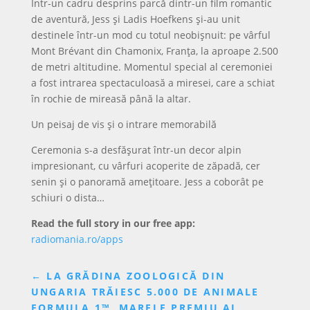
Într-un cadru desprins parcă dintr-un film romantic
de aventură, Jess și Ladis Hoefkens și-au unit
destinele într-un mod cu totul neobișnuit: pe vârful
Mont Brévant din Chamonix, Franța, la aproape 2.500
de metri altitudine. Momentul special al ceremoniei
a fost intrarea spectaculoasă a miresei, care a schiat
în rochie de mireasă până la altar.
Un peisaj de vis și o intrare memorabilă
Ceremonia s-a desfășurat într-un decor alpin
impresionant, cu vârfuri acoperite de zăpadă, cer
senin și o panoramă amețitoare. Jess a coborât pe
schiuri o dista…
Read the full story in our free app:
radiomania.ro/apps
←
LA GRĂDINA ZOOLOGICĂ DIN
UNGARIA TRĂIESC 5.000 DE ANIMALE
FORMULA 1™, MARELE PREMIU AL