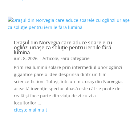
Orașul din Norvegia care aduce soarele cu
oglinzi uriașe ca soluție pentru iernile fără
lumină
iun. 8, 2026
|
Articole
,
Fără categorie
Primirea luminii solare prin intermediul unor oglinzi
gigantice pare o idee desprinsă dintr-un film
science-fiction. Totuși, într-un mic oraș din Norvegia,
această invenție spectaculoasă este cât se poate de
reală și face parte din viața de zi cu zi a
locuitorilor....
citește mai mult