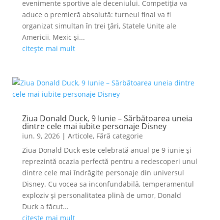
evenimente sportive ale deceniului. Competiția va
aduce o premieră absolută: turneul final va fi
organizat simultan în trei țări, Statele Unite ale
Americii, Mexic și...
citește mai mult
Ziua Donald Duck, 9 Iunie – Sărbătoarea uneia
dintre cele mai iubite personaje Disney
iun. 9, 2026
|
Articole
,
Fără categorie
Ziua Donald Duck este celebrată anual pe 9 iunie și
reprezintă ocazia perfectă pentru a redescoperi unul
dintre cele mai îndrăgite personaje din universul
Disney. Cu vocea sa inconfundabilă, temperamentul
exploziv și personalitatea plină de umor, Donald
Duck a făcut...
citește mai mult