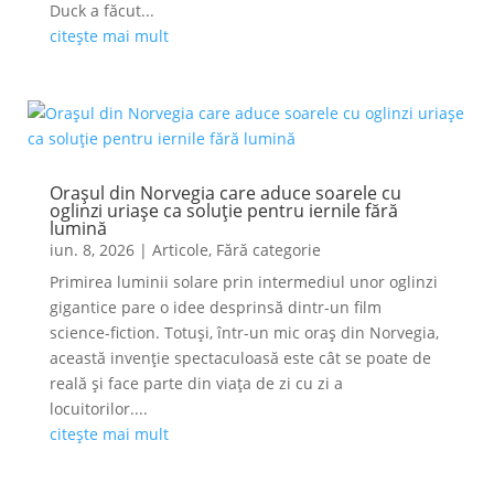
Duck a făcut...
citește mai mult
Orașul din Norvegia care aduce soarele cu
oglinzi uriașe ca soluție pentru iernile fără
lumină
iun. 8, 2026
|
Articole
,
Fără categorie
Primirea luminii solare prin intermediul unor oglinzi
gigantice pare o idee desprinsă dintr-un film
science-fiction. Totuși, într-un mic oraș din Norvegia,
această invenție spectaculoasă este cât se poate de
reală și face parte din viața de zi cu zi a
locuitorilor....
citește mai mult