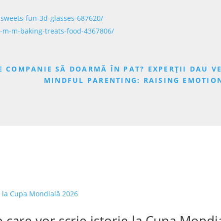
-sweets-fun-3d-glasses-687620/
e-m-m-baking-treats-food-4367806/
E COMPANIE SĂ DOARMĂ ÎN PAT? EXPERȚII DAU V
MINDFUL PARENTING: RAISING EMOTION
 care vor scrie istorie la Cupa Mondi