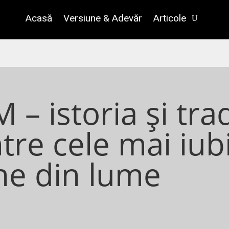
Acasă
Versiune & Adevăr
Articole
– istoria și trad
tre cele mai iub
e din lume