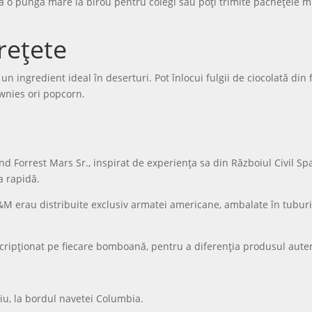
ua o pungă mare la birou pentru colegi sau poți trimite pachețele mic
rețete
n ingredient ideal în deserturi. Pot înlocui fulgii de ciocolată din
wnies ori popcorn.
Forrest Mars Sr., inspirat de experiența sa din Războiul Civil Span
a rapidă.
M erau distribuite exclusiv armatei americane, ambalate în tuburi d
cripționat pe fiecare bomboană, pentru a diferenția produsul autent
u, la bordul navetei Columbia.