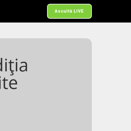
Ascultă LIVE
iția
ite