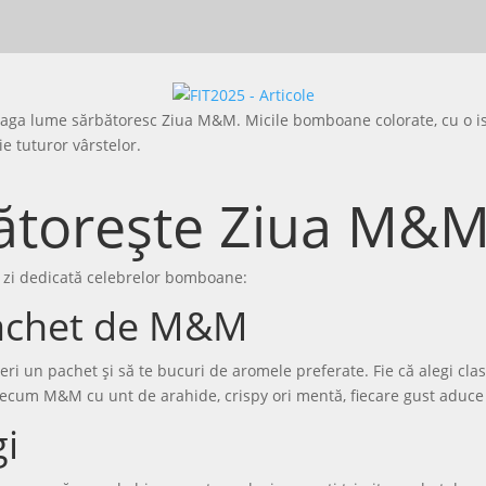
treaga lume sărbătoresc Ziua M&M. Micile bomboane colorate, cu o i
ie tuturor vârstelor.
ătorește Ziua M&
 zi dedicată celebrelor bomboane:
pachet de M&M
i un pachet și să te bucuri de aromele preferate. Fie că alegi clas
ecum M&M cu unt de arahide, crispy ori mentă, fiecare gust aduce o
gi