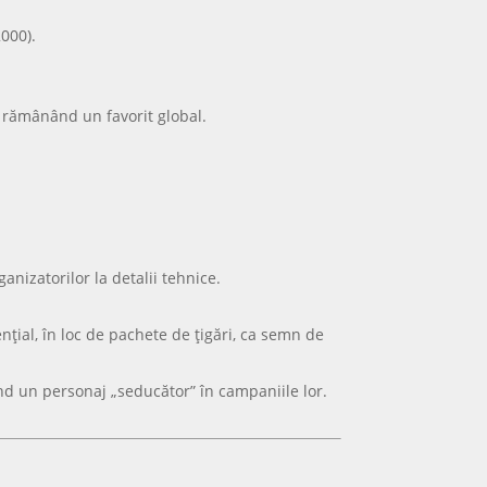
000).
, rămânând un favorit global.
nizatorilor la detalii tehnice.
nțial, în loc de pachete de țigări, ca semn de
d un personaj „seducător” în campaniile lor.