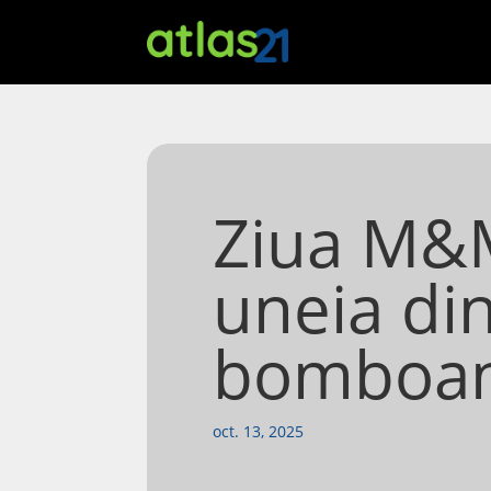
Ziua M&M 
uneia din
bomboan
oct. 13, 2025