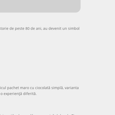
storie de peste 80 de ani, au devenit un simbol
M
icul pachet maro cu ciocolată simplă, varianta
 experiență diferită.