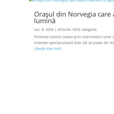
Orașul din Norvegia care a
lumină
iun. 8, 2026
|
Articole
,
Fără categorie
Primirea luminii solare prin intermediul unor o
invenție spectaculoasă este cât se poate de reală
citește mai mult