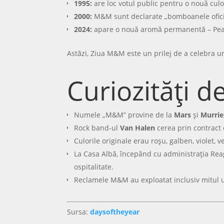
1995:
are loc votul public pentru o nouă culoa
2000:
M&M sunt declarate „bomboanele oficia
2024:
apare o nouă aromă permanentă – Peanu
Astăzi, Ziua M&M este un prilej de a celebra un
Curiozități 
Numele „M&M” provine de la
Mars
și
Murrie
Rock band-ul
Van Halen
cerea prin contract 
Culorile originale erau roșu, galben, violet, ve
La Casa Albă, începând cu administrația Reaga
ospitalitate.
Reclamele M&M au exploatat inclusiv mitul u
Sursa:
daysoftheyear