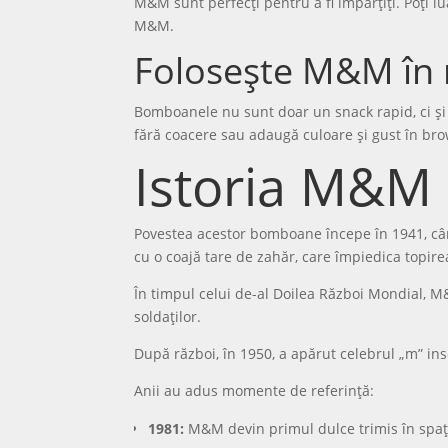
M&M sunt perfecți pentru a fi împărțiți. Poți l
M&M.
Folosește M&M în 
Bomboanele nu sunt doar un snack rapid, ci și u
fără coacere sau adaugă culoare și gust în bro
Istoria M&M
Povestea acestor bomboane începe în 1941, când 
cu o coajă tare de zahăr, care împiedica topire
În timpul celui de-al Doilea Război Mondial, M&
soldaților.
După război, în 1950, a apărut celebrul „m” ins
Anii au adus momente de referință:
1981:
M&M devin primul dulce trimis în spați