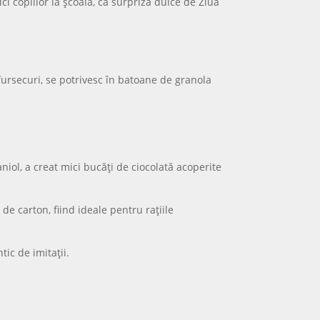
i copiilor la școală, ca surpriză dulce de Ziua
 fursecuri, se potrivesc în batoane de granola
iol, a creat mici bucăți de ciocolată acoperite
e carton, fiind ideale pentru rațiile
ic de imitații.