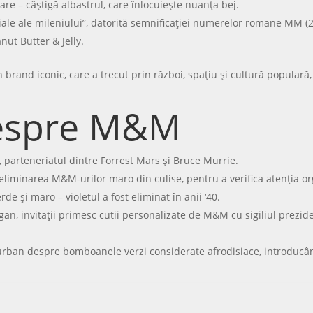
re – câștigă albastrul, care înlocuiește nuanța bej.
le ale mileniului”, datorită semnificației numerelor romane MM (2
t Butter & Jelly.
 brand iconic, care a trecut prin război, spațiu și cultură populară
despre M&M
, parteneriatul dintre Forrest Mars și Bruce Murrie.
eliminarea M&M-urilor maro din culise, pentru a verifica atenția orga
rde și maro – violetul a fost eliminat în anii ‘40.
n, invitații primesc cutii personalizate de M&M cu sigiliul prezide
rban despre bomboanele verzi considerate afrodisiace, introducân