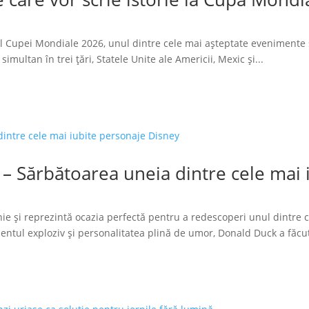
l Cupei Mondiale 2026, unul dintre cele mai așteptate evenimente 
imultan în trei țări, Statele Unite ale Americii, Mexic și...
 – Sărbătoarea uneia dintre cele mai
ie și reprezintă ocazia perfectă pentru a redescoperi unul dintre 
tul exploziv și personalitatea plină de umor, Donald Duck a făcut