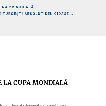
ENA PRINCIPALĂ
E TURCEȘTI ABSOLUT DELICIOASE
→
E LA CUPA MONDIALĂ
e sportive ale deceniului. Competiția va