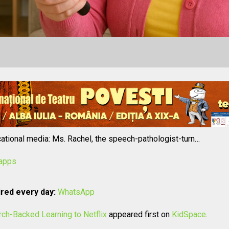
cational media: Ms. Rachel, the speech-pathologist-turn…
/apps
red every day:
WhatsApp
rch-Backed Learning to Netflix
appeared first on
KidSpace
.