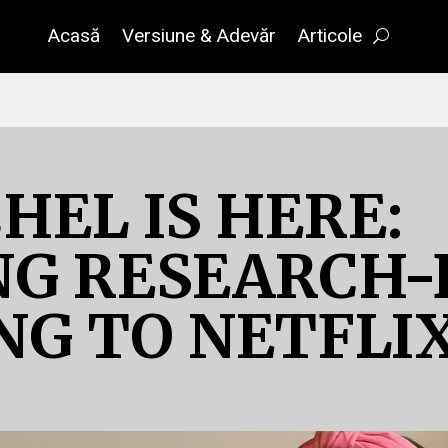
Acasă
Versiune & Adevăr
Articole
HEL IS HERE:
NG RESEARCH
NG TO NETFLI