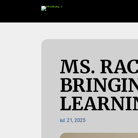
MS. RAC
BRINGI
LEARNI
iul. 21, 2025