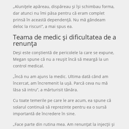
„Alunițele apăreau, dispăreau și își schimbau forma,
dar atunci nu îmi păsa pentru că eram complet
prinsă în această dependență. Nu mă gândeam
deloc la riscuri”, a mai spus ea.
Teama de medic și dificultatea de a
renunța
Deși este conștientă de pericolele la care se expune,
Megan spune că nu a reușit încă să meargă la un
control medical.
„Încă nu am ajuns la medic. Ultima dată când am
încercat, am încremenit la ușă. Parcă ceva nu mă
lăsa să intru”, a mărturisit tânăra.
Cu toate temerile pe care le are acum, ea spune că
solarul continuă să reprezinte pentru ea o sursă
importantă de încredere în sine.
„Face parte din rutina mea. Am renunțat la injecții și