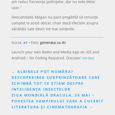
am redus frecvența ședințelor, dar nu este deloc
ușor.”
Deocamdată, Megan nu pare pregătită să renunțe
complet la acest obicei, chiar dacă efectele asupra
sănătății sale devin tot mai evidente.
Sursa:
a1
• Foto:
generata cu AI
Launch your own Radio and Media App on iOS and
Android – No Coding Required. Discover
nerapo
←
ALBINELE POT NUMĂRA?
DESCOPERIREA SURPRINZĂTOARE CARE
SCHIMBĂ TOT CE ȘTIAM DESPRE
INTELIGENȚA INSECTELOR
ZIUA MONDIALĂ DRACULA, 26 MAI –
POVESTEA VAMPIRULUI CARE A CUCERIT
LITERATURA ȘI CINEMATOGRAFIA
→