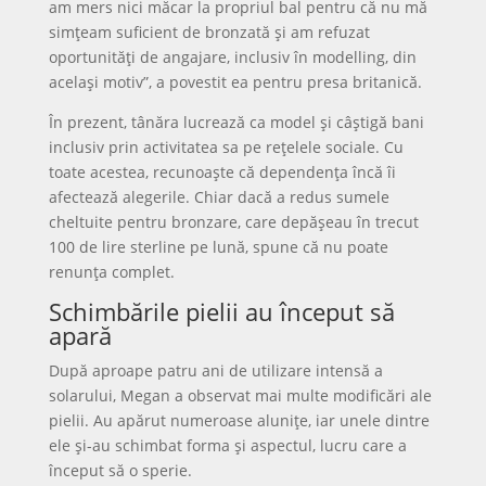
am mers nici măcar la propriul bal pentru că nu mă
simțeam suficient de bronzată și am refuzat
oportunități de angajare, inclusiv în modelling, din
același motiv”, a povestit ea pentru presa britanică.
În prezent, tânăra lucrează ca model și câștigă bani
inclusiv prin activitatea sa pe rețelele sociale. Cu
toate acestea, recunoaște că dependența încă îi
afectează alegerile. Chiar dacă a redus sumele
cheltuite pentru bronzare, care depășeau în trecut
100 de lire sterline pe lună, spune că nu poate
renunța complet.
Schimbările pielii au început să
apară
După aproape patru ani de utilizare intensă a
solarului, Megan a observat mai multe modificări ale
pielii. Au apărut numeroase alunițe, iar unele dintre
ele și-au schimbat forma și aspectul, lucru care a
început să o sperie.