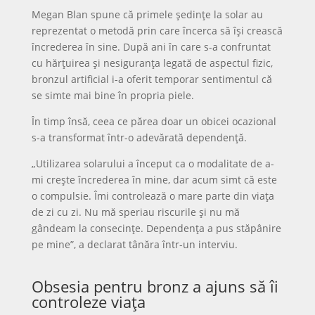
Megan Blan spune că primele ședințe la solar au
reprezentat o metodă prin care încerca să își crească
încrederea în sine. După ani în care s-a confruntat
cu hărțuirea și nesiguranța legată de aspectul fizic,
bronzul artificial i-a oferit temporar sentimentul că
se simte mai bine în propria piele.
În timp însă, ceea ce părea doar un obicei ocazional
s-a transformat într-o adevărată dependență.
„Utilizarea solarului a început ca o modalitate de a-
mi crește încrederea în mine, dar acum simt că este
o compulsie. Îmi controlează o mare parte din viața
de zi cu zi. Nu mă speriau riscurile și nu mă
gândeam la consecințe. Dependența a pus stăpânire
pe mine”, a declarat tânăra într-un interviu.
Obsesia pentru bronz a ajuns să îi
controleze viața