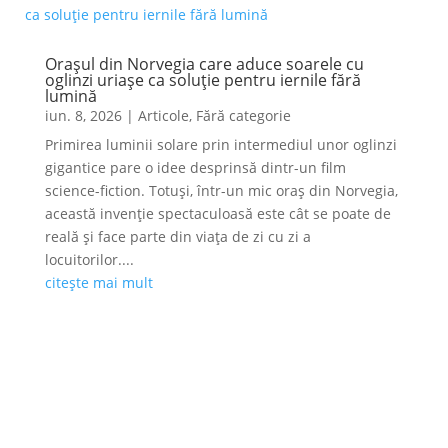
Orașul din Norvegia care aduce soarele cu
oglinzi uriașe ca soluție pentru iernile fără
lumină
iun. 8, 2026
|
Articole
,
Fără categorie
Primirea luminii solare prin intermediul unor oglinzi
gigantice pare o idee desprinsă dintr-un film
science-fiction. Totuși, într-un mic oraș din Norvegia,
această invenție spectaculoasă este cât se poate de
reală și face parte din viața de zi cu zi a
locuitorilor....
citește mai mult