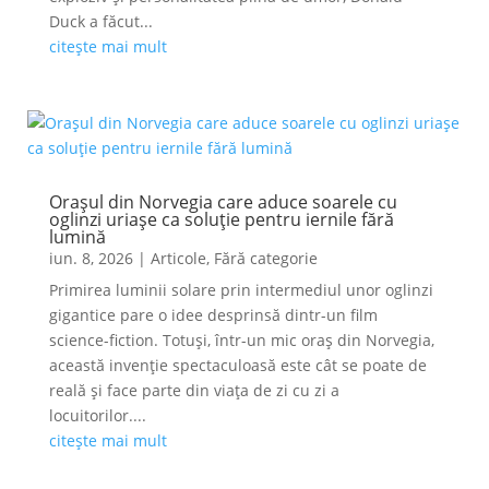
Duck a făcut...
citește mai mult
Orașul din Norvegia care aduce soarele cu
oglinzi uriașe ca soluție pentru iernile fără
lumină
iun. 8, 2026
|
Articole
,
Fără categorie
Primirea luminii solare prin intermediul unor oglinzi
gigantice pare o idee desprinsă dintr-un film
science-fiction. Totuși, într-un mic oraș din Norvegia,
această invenție spectaculoasă este cât se poate de
reală și face parte din viața de zi cu zi a
locuitorilor....
citește mai mult