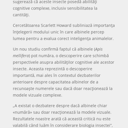
sugerează că aceste insecte posedă abilități
cognitive complexe, inclusiv sensibilitatea la
cantități.
Cercetătoarea Scarlett Howard subliniază importanța
înțelegerii modului unic în care albinele percep
lumea pentru a evalua corect inteligența animalelor.
Un nou studiu confirmă faptul că albinele (
Apis
mellifera
) pot număra, o descoperire care schimbă
perspectivele asupra abilităților cognitive ale acestor
insecte. Aceasta reprezintă o descoperire
importantă, mai ales în contextul dezbaterilor
anterioare despre capacitatea albinelor de a
recunoaște numerele sau dacă doar reacționează la
modele vizuale complexe.
„A existat o dezbatere despre dacă albinele chiar
«numără» sau doar reacționează la modele vizuale.
Rezultatele noastre arată că această critică nu este
valabilă când luăm în considerare biologia insectei”,