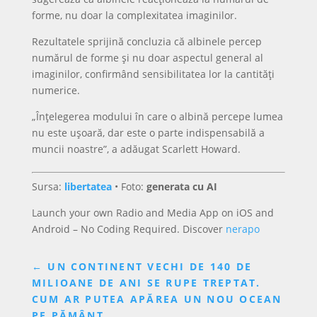
forme, nu doar la complexitatea imaginilor.
Rezultatele sprijină concluzia că albinele percep
numărul de forme și nu doar aspectul general al
imaginilor, confirmând sensibilitatea lor la cantități
numerice.
„Înțelegerea modului în care o albină percepe lumea
nu este ușoară, dar este o parte indispensabilă a
muncii noastre”, a adăugat Scarlett Howard.
Sursa:
libertatea
• Foto:
generata cu AI
Launch your own Radio and Media App on iOS and
Android – No Coding Required. Discover
nerapo
←
UN CONTINENT VECHI DE 140 DE
MILIOANE DE ANI SE RUPE TREPTAT.
CUM AR PUTEA APĂREA UN NOU OCEAN
PE PĂMÂNT