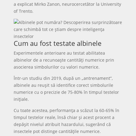
a explicat Mirko Zanon, neurocercetător la University
of Trento.
Cum au fost testate albinele
Experimentele anterioare au testat abilitatea
albinelor de a recunoaște cantități numerice prin
asocierea simbolurilor cu valori numerice.
Într-un studiu din 2019, după un „antrenament”,
albinele au reușit să identifice corect simbolurile
numerice cu o precizie de 75-80% în timpul testelor
inițiale.
Cu toate acestea, performanța a scăzut la 60-65% în
timpul testelor reale, însă chiar și acest procent a
depășit nivelul atribuit hazardului, sugerând că
insectele pot distinge cantitățile numerice.