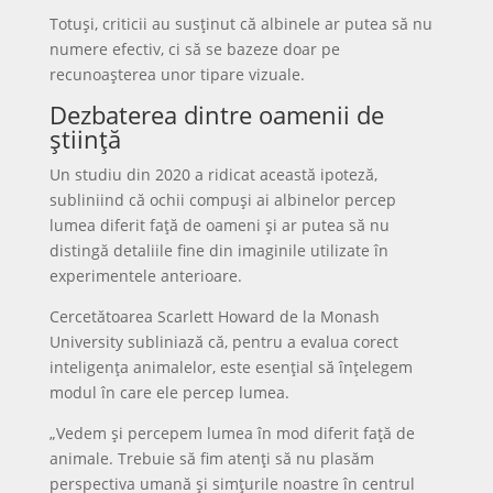
Totuși, criticii au susținut că albinele ar putea să nu
numere efectiv, ci să se bazeze doar pe
recunoașterea unor tipare vizuale.
Dezbaterea dintre oamenii de
știință
Un studiu din 2020 a ridicat această ipoteză,
subliniind că ochii compuși ai albinelor percep
lumea diferit față de oameni și ar putea să nu
distingă detaliile fine din imaginile utilizate în
experimentele anterioare.
Cercetătoarea Scarlett Howard de la Monash
University subliniază că, pentru a evalua corect
inteligența animalelor, este esențial să înțelegem
modul în care ele percep lumea.
„Vedem și percepem lumea în mod diferit față de
animale. Trebuie să fim atenți să nu plasăm
perspectiva umană și simțurile noastre în centrul