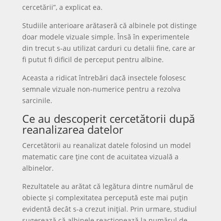
cercetării”, a explicat ea.
Studiile anterioare arătaseră că albinele pot distinge
doar modele vizuale simple. Însă în experimentele
din trecut s-au utilizat carduri cu detalii fine, care ar
fi putut fi dificil de perceput pentru albine.
Aceasta a ridicat întrebări dacă insectele folosesc
semnale vizuale non-numerice pentru a rezolva
sarcinile.
Ce au descoperit cercetătorii după
reanalizarea datelor
Cercetătorii au reanalizat datele folosind un model
matematic care ține cont de acuitatea vizuală a
albinelor.
Rezultatele au arătat că legătura dintre numărul de
obiecte și complexitatea percepută este mai puțin
evidentă decât s-a crezut inițial. Prin urmare, studiul
sugerează că albinele reacționează la numărul de