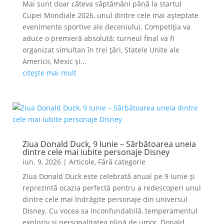
Mai sunt doar câteva săptămâni până la startul
Cupei Mondiale 2026, unul dintre cele mai așteptate
evenimente sportive ale deceniului. Competiția va
aduce o premieră absolută: turneul final va fi
organizat simultan în trei țări, Statele Unite ale
Americii, Mexic și...
citește mai mult
Ziua Donald Duck, 9 Iunie – Sărbătoarea uneia
dintre cele mai iubite personaje Disney
iun. 9, 2026
|
Articole
,
Fără categorie
Ziua Donald Duck este celebrată anual pe 9 iunie și
reprezintă ocazia perfectă pentru a redescoperi unul
dintre cele mai îndrăgite personaje din universul
Disney. Cu vocea sa inconfundabilă, temperamentul
exploziv și personalitatea plină de umor, Donald