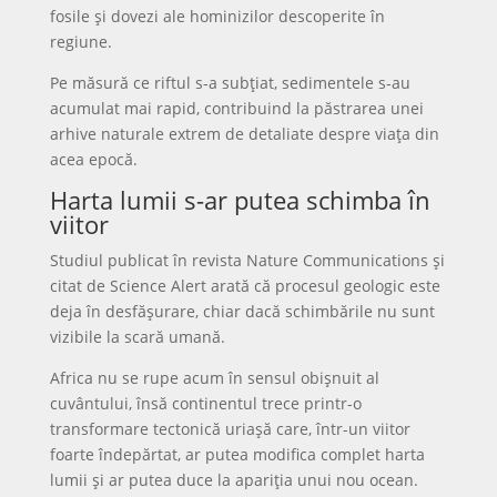
fosile și dovezi ale hominizilor descoperite în
regiune.
Pe măsură ce riftul s-a subțiat, sedimentele s-au
acumulat mai rapid, contribuind la păstrarea unei
arhive naturale extrem de detaliate despre viața din
acea epocă.
Harta lumii s-ar putea schimba în
viitor
Studiul publicat în revista Nature Communications și
citat de Science Alert arată că procesul geologic este
deja în desfășurare, chiar dacă schimbările nu sunt
vizibile la scară umană.
Africa nu se rupe acum în sensul obișnuit al
cuvântului, însă continentul trece printr-o
transformare tectonică uriașă care, într-un viitor
foarte îndepărtat, ar putea modifica complet harta
lumii și ar putea duce la apariția unui nou ocean.