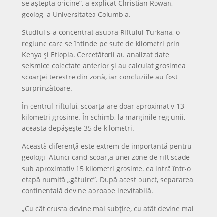
se aștepta oricine”, a explicat Christian Rowan,
geolog la Universitatea Columbia.
Studiul s-a concentrat asupra Riftului Turkana, o
regiune care se întinde pe sute de kilometri prin
Kenya și Etiopia. Cercetătorii au analizat date
seismice colectate anterior și au calculat grosimea
scoarței terestre din zonă, iar concluziile au fost
surprinzătoare.
În centrul riftului, scoarța are doar aproximativ 13
kilometri grosime. În schimb, la marginile regiunii,
aceasta depășește 35 de kilometri.
Această diferență este extrem de importantă pentru
geologi. Atunci când scoarța unei zone de rift scade
sub aproximativ 15 kilometri grosime, ea intră într-o
etapă numită „gâtuire”. După acest punct, separarea
continentală devine aproape inevitabilă.
„Cu cât crusta devine mai subțire, cu atât devine mai