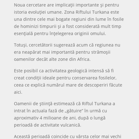
Noua cercetare are implicații importante și pentru
istoria evoluției umane. Zona Riftului Turkana este
una dintre cele mai bogate regiuni din lume în fosile
de hominizi timpurii și a fost considerată mult timp
esențială pentru înțelegerea originii omului.
Totuși, cercetătorii sugerează acum că regiunea nu
era neapărat mai importantă pentru strămoșii
oamenilor decât alte zone din Africa.
Este posibil ca activitatea geologică intensă să fi
creat condiții ideale pentru conservarea fosilelor,
ceea ce explică numărul mare de descoperiri făcute
aici.
Oamenii de știință estimează că Riftul Turkana a
intrat în actuala fază de „gâtuire” în urmă cu
aproximativ 4 milioane de ani, după o lungă
perioadă de activitate vulcanică.
Această perioadă coincide cu vârsta celor mai vechi