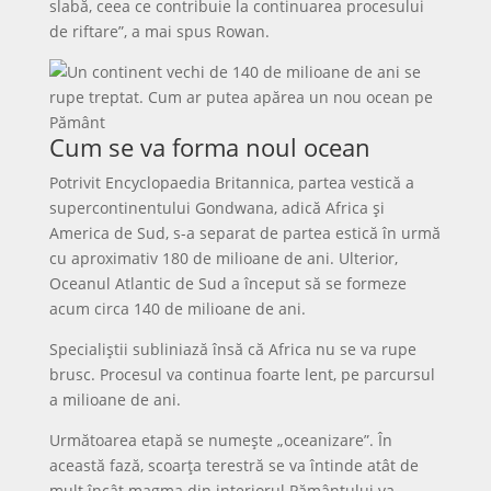
slabă, ceea ce contribuie la continuarea procesului
de riftare”, a mai spus Rowan.
Cum se va forma noul ocean
Potrivit Encyclopaedia Britannica, partea vestică a
supercontinentului Gondwana, adică Africa și
America de Sud, s-a separat de partea estică în urmă
cu aproximativ 180 de milioane de ani. Ulterior,
Oceanul Atlantic de Sud a început să se formeze
acum circa 140 de milioane de ani.
Specialiștii subliniază însă că Africa nu se va rupe
brusc. Procesul va continua foarte lent, pe parcursul
a milioane de ani.
Următoarea etapă se numește „oceanizare”. În
această fază, scoarța terestră se va întinde atât de
mult încât magma din interiorul Pământului va