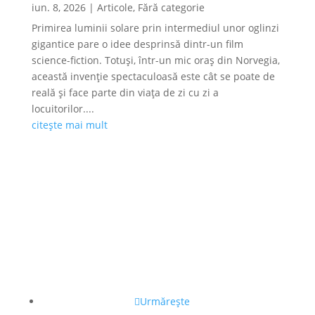
iun. 8, 2026
|
Articole
,
Fără categorie
Primirea luminii solare prin intermediul unor oglinzi
gigantice pare o idee desprinsă dintr-un film
science-fiction. Totuși, într-un mic oraș din Norvegia,
această invenție spectaculoasă este cât se poate de
reală și face parte din viața de zi cu zi a
locuitorilor....
citește mai mult
Urmărește