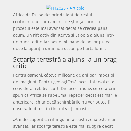
Africa de Est se desprinde lent de restul
continentului, iar oamenii de știință spun că
procesul este mai avansat decât se credea până
acum. Un rift activ din Kenya și Etiopia a ajuns într-
un punct critic, iar peste milioane de ani ar putea
duce la apariția unui nou ocean pe harta lumii.
Scoarța terestră a ajuns la un prag
critic
Pentru oameni, câteva milioane de ani par imposibil
de imaginat. Pentru geologi însă, acest interval este
considerat relativ scurt. Din acest motiv, cercetătorii
spun că Africa se rupe „mai repede” decât estimările
anterioare, chiar dacă schimbările nu vor putea fi
observate direct în timpul vieții noastre.
„Am descoperit că riftingul în această zonă este mai
avansat, iar scoarța terestră este mai subțire decât