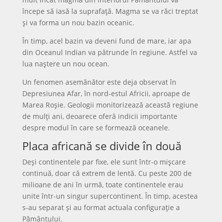
începe să iasă la suprafață. Magma se va răci treptat
și va forma un nou bazin oceanic.
În timp, acel bazin va deveni fund de mare, iar apa
din Oceanul Indian va pătrunde în regiune. Astfel va
lua naștere un nou ocean.
Un fenomen asemănător este deja observat în
Depresiunea Afar, în nord-estul Africii, aproape de
Marea Roșie. Geologii monitorizează această regiune
de mulți ani, deoarece oferă indicii importante
despre modul în care se formează oceanele.
Placa africană se divide în două
Deși continentele par fixe, ele sunt într-o mișcare
continuă, doar că extrem de lentă. Cu peste 200 de
milioane de ani în urmă, toate continentele erau
unite într-un singur supercontinent. În timp, acestea
s-au separat și au format actuala configurație a
Pământului.