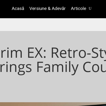
Acasă
Versiune & Adevăr
Articole
grim EX: Retro-St
rings Family Co