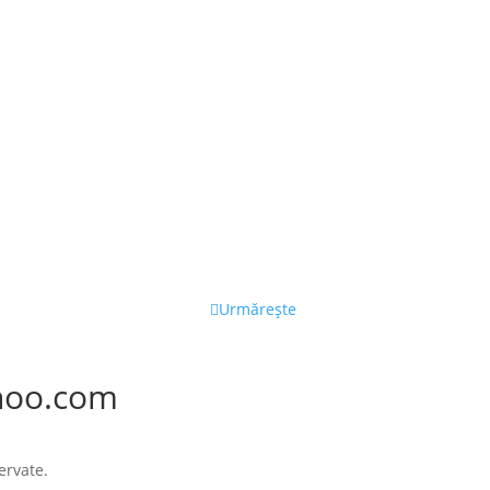
Urmărește
hoo.com
ervate.