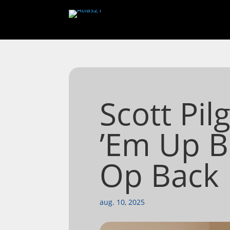
Scott Pil
’Em Up B
Op Back
aug. 10, 2025