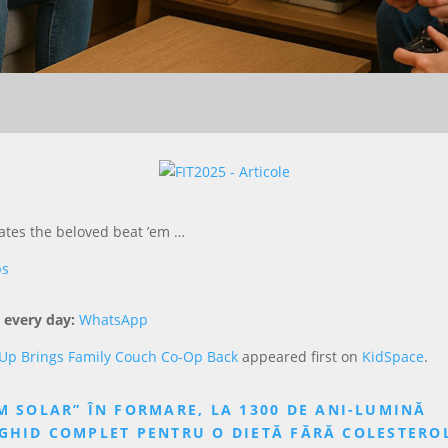
ates the beloved beat ’em …
ps
 every day:
WhatsApp
Em Up Brings Family Couch Co-Op Back
appeared first on
KidSpace
.
M SOLAR” ÎN FORMARE, LA 1300 DE ANI-LUMINĂ
GHID COMPLET PENTRU O DIETĂ FĂRĂ COLESTEROL: