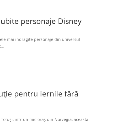
 iubite personaje Disney
cele mai îndrăgite personaje din universul
...
ție pentru iernile fără
 Totuși, într-un mic oraș din Norvegia, această