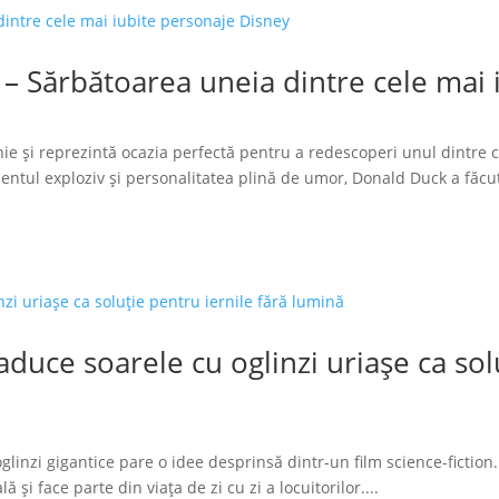
 – Sărbătoarea uneia dintre cele mai
ie și reprezintă ocazia perfectă pentru a redescoperi unul dintre 
tul exploziv și personalitatea plină de umor, Donald Duck a făcut
duce soarele cu oglinzi uriașe ca solu
glinzi gigantice pare o idee desprinsă dintr-un film science-fiction.
 și face parte din viața de zi cu zi a locuitorilor....