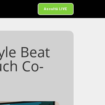
Ascultă LIVE
yle Beat
uch Co-