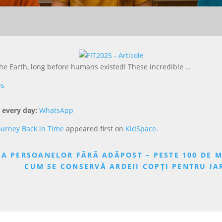
he Earth, long before humans existed! These incredible …
ps
 every day:
WhatsApp
ourney Back in Time
appeared first on
KidSpace
.
 A PERSOANELOR FĂRĂ ADĂPOST – PESTE 100 DE 
CUM SE CONSERVĂ ARDEII COPȚI PENTRU IA