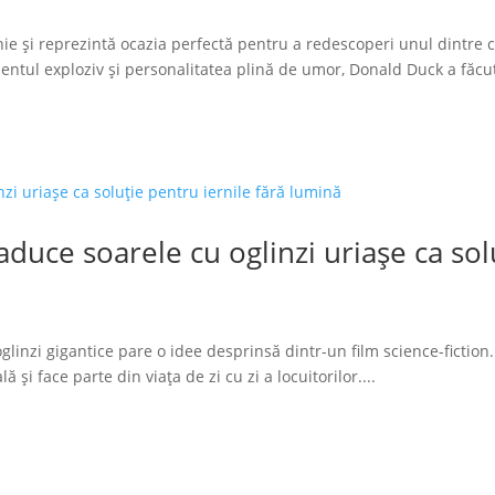
ie și reprezintă ocazia perfectă pentru a redescoperi unul dintre 
tul exploziv și personalitatea plină de umor, Donald Duck a făcut
duce soarele cu oglinzi uriașe ca solu
glinzi gigantice pare o idee desprinsă dintr-un film science-fiction.
 și face parte din viața de zi cu zi a locuitorilor....