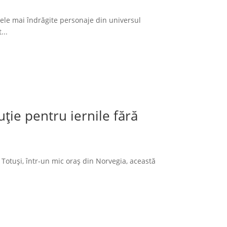
cele mai îndrăgite personaje din universul
...
ție pentru iernile fără
 Totuși, într-un mic oraș din Norvegia, această