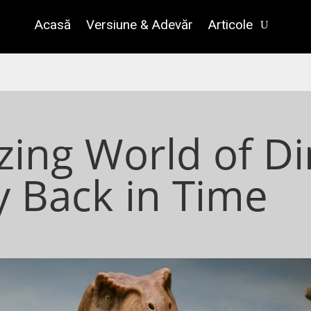
Acasă
Versiune & Adevăr
Articole
ing World of Di
y Back in Time