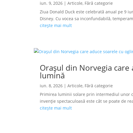
iun. 9, 2026
|
Articole
,
Fără categorie
Ziua Donald Duck este celebrată anual pe 9 iun
Disney. Cu vocea sa inconfundabilă, temperamen
citește mai mult
Orașul din Norvegia care a
lumină
iun. 8, 2026
|
Articole
,
Fără categorie
Primirea luminii solare prin intermediul unor o
invenție spectaculoasă este cât se poate de reală
citește mai mult