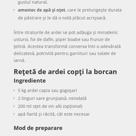
gustul natural,
amestec de apă și oțet
, care le prelungește durata
de păstrare și le dă o notă plăcut acrișoară.
Între straturile de ardei se pot adăuga și mirodenii:
usturoi, foi de dafin, piper boabe sau frunze de
țelină. Acestea transformă conserva într-o adevărată
delicatesă, potrivită pentru garnituri sau salate de
iarnă.
Rețetă de ardei copți la borcan
Ingrediente
5 kg ardei capia sau gogoșari
2 linguri sare grunjoasă, neiodată
200 ml oțet de vin alb (opțional)
apă fiartă și răcită, cât este necesar
Mod de preparare