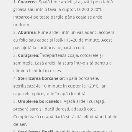
Coacerea
: Spală bine ardeii și așază-i pe o tablă
groasă sau într-o tavă la cuptor, la 200–220°C.
Întoarce-i pe toate părțile până coaja se arde
uniform.
Aburirea
: Pune ardeii într-un vas adânc, acoperă
cu folie sau capac și lasă-i 15–20 de minute. Acest
pas ajută la curățarea ușoară a cojii.
Curățarea
: Îndepărtează coaja, cotoarele și
semințele. Lasă ardeii la scurs într-o sită pentru a
elimina lichidul în exces.
Sterilizarea borcanelor
: Spală borcanele,
sterilizează-le 10 minute în cuptor la 120°C, iar
capacele opărește-le în apă clocotită.
Umplerea borcanelor
: Așază ardeii curățați,
presară sare și, dacă dorești, adaugă oțet.
Completează cu apă fiartă și răcită, eliminând bulele
de aer.
Sterilizarea finală
: Închide borcanele ermetic și