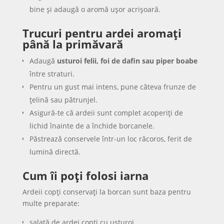
bine și adaugă o aromă ușor acrișoară.
Trucuri pentru ardei aromați
până la primăvară
Adaugă
usturoi felii, foi de dafin sau piper boabe
între straturi.
Pentru un gust mai intens, pune câteva frunze de
țelină sau pătrunjel.
Asigură-te că ardeii sunt complet acoperiți de
lichid înainte de a închide borcanele.
Păstrează conservele într-un loc răcoros, ferit de
lumină directă.
Cum îi poți folosi iarna
Ardeii copți conservați la borcan sunt baza pentru
multe preparate:
salată de ardei copți cu usturoi,