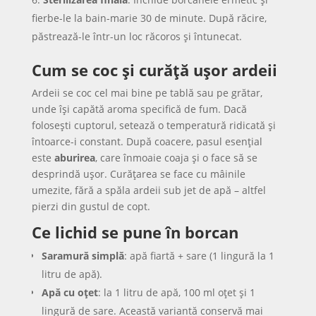
fierbe-le la bain-marie 30 de minute. După răcire,
păstrează-le într-un loc răcoros și întunecat.
Cum se coc și curăță ușor ardeii
Ardeii se coc cel mai bine pe tablă sau pe grătar,
unde își capătă aroma specifică de fum. Dacă
folosești cuptorul, setează o temperatură ridicată și
întoarce-i constant. După coacere, pasul esențial
este
aburirea
, care înmoaie coaja și o face să se
desprindă ușor. Curățarea se face cu mâinile
umezite, fără a spăla ardeii sub jet de apă – altfel
pierzi din gustul de copt.
Ce lichid se pune în borcan
Saramură simplă
: apă fiartă + sare (1 lingură la 1
litru de apă).
Apă cu oțet
: la 1 litru de apă, 100 ml oțet și 1
lingură de sare. Această variantă conservă mai