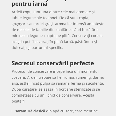
pentru iarnă
Ardeii copți sunt una dintre cele mai aromate și
iubite legume ale toamnei. Fie că sunt capia,
gogoșari sau ardei grași, aroma lor intensă amintește
de mesele de familie din copilărie, când bucătăria
mirosea a legume coapte pe plită. Conservați corect,
aceștia pot fi savurați în plină iarnă, păstrându-și
dulceața și parfumul specific.
Secretul conservării perfecte
Procesul de conservare începe încă din momentul
coacerii. Ardeii trebuie să fie frumos rumeniți, dar nu
arși, astfel încât pulpa să rămână fermă și suculentă.
După curățare, se așază în borcane sterilizate și se
completează cu un lichid de conservare. Acesta
poate fi:
saramură clasică
din apă cu sare, care menține