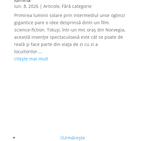
lumină
iun. 8, 2026
|
Articole
,
Fără categorie
Primirea luminii solare prin intermediul unor oglinzi
gigantice pare o idee desprinsă dintr-un film
science-fiction. Totuși, într-un mic oraș din Norvegia,
această invenție spectaculoasă este cât se poate de
reală și face parte din viața de zi cu zi a
locuitorilor....
citește mai mult
Urmărește