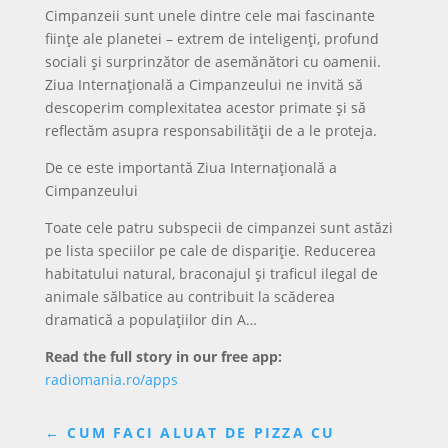
Cimpanzeii sunt unele dintre cele mai fascinante
ființe ale planetei – extrem de inteligenți, profund
sociali și surprinzător de asemănători cu oamenii.
Ziua Internațională a Cimpanzeului ne invită să
descoperim complexitatea acestor primate și să
reflectăm asupra responsabilității de a le proteja.
De ce este importantă Ziua Internațională a
Cimpanzeului
Toate cele patru subspecii de cimpanzei sunt astăzi
pe lista speciilor pe cale de dispariție. Reducerea
habitatului natural, braconajul și traficul ilegal de
animale sălbatice au contribuit la scăderea
dramatică a populațiilor din A…
Read the full story in our free app:
radiomania.ro/apps
←
CUM FACI ALUAT DE PIZZA CU