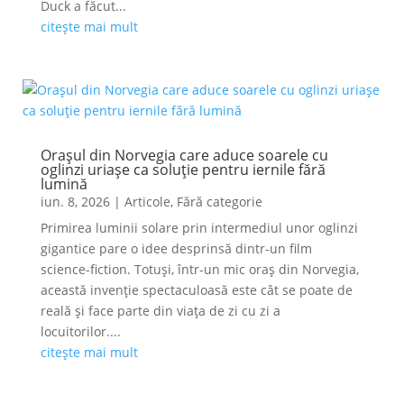
Duck a făcut...
citește mai mult
Orașul din Norvegia care aduce soarele cu
oglinzi uriașe ca soluție pentru iernile fără
lumină
iun. 8, 2026
|
Articole
,
Fără categorie
Primirea luminii solare prin intermediul unor oglinzi
gigantice pare o idee desprinsă dintr-un film
science-fiction. Totuși, într-un mic oraș din Norvegia,
această invenție spectaculoasă este cât se poate de
reală și face parte din viața de zi cu zi a
locuitorilor....
citește mai mult